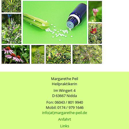
Margarethe Peil
Heilpraktikerin
Im Wingert 4
D 63667 Nidda
Fon: 06043 / 801 9940
Mobil: 0174 / 979 1646
info(at)margarethe-peil.de
Anfahrt
Links